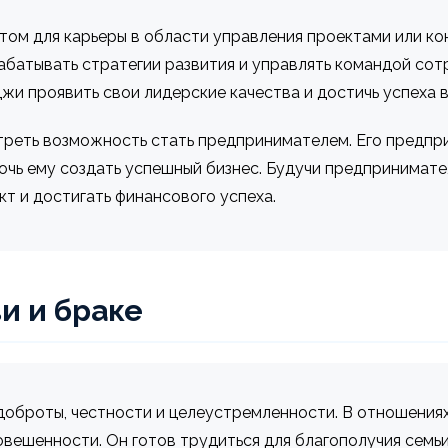
ом для карьеры в области управления проектами или кон
абатывать стратегии развития и управлять командой со
жи проявить свои лидерские качества и достичь успеха в
реть возможность стать предпринимателем. Его предпри
очь ему создать успешный бизнес. Будучи предпринимат
кт и достигать финансового успеха.
и и браке
оброты, честности и целеустремленности. В отношениях
овешенности. Он готов трудиться для благополучия семь