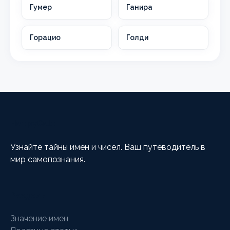
Гумер
Ганира
Горацио
Голди
HappyCalc
Узнайте тайны имен и чисел. Ваш путеводитель в
мир самопознания.
Разделы
Значение имен