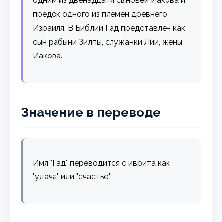
одним из двенадцати сыновей Иакова и
предок одного из племен древнего
Израиля. В Библии Гад представлен как
сын рабыни Зилпы, служанки Лии, жены
Иакова.
Значение в переводе
Имя "Гад" переводится с иврита как
"удача" или "счастье".