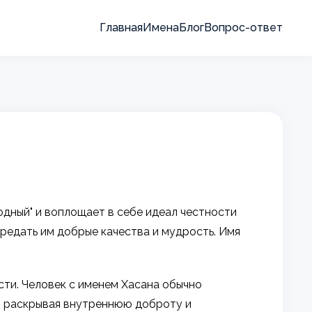
Главная
Имена
Блог
Вопрос-ответ
одный" и воплощает в себе идеал честности
ередать им добрые качества и мудрость. Имя
сти. Человек с именем Хасана обычно
ю, раскрывая внутреннюю доброту и