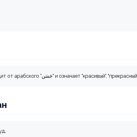
Хасан - мужское тюркское имя, происходит от арабского "حَسَن" и означает "красивый", "прекрасны
ан
уд.