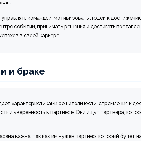
вана.
 управлять командой, мотивировать людей к достижению
нтре событий, принимать решения и достигать поставлен
спехов в своей карьере.
и и браке
адает характеристиками решительности, стремления к до
сть и уверенность в партнере. Они ищут партнера, кото
сана важна, так как им нужен партнер, который будет на