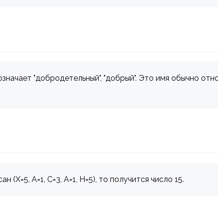
значает "добродетельный", "добрый". Это имя обычно отн
(Х=5, А=1, С=3, А=1, Н=5), то получится число 15.