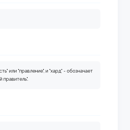
" или "правление", и "хард" - обозначает
й правитель".