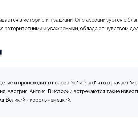
сывается в историю и традиции. Оно ассоциируется с бл
ся авторитетными и уважаемыми, обладают чувством дол
и
е и происходит от слова "ric" и "hard", что означает "м
ия, Австрия, Англия. В истории встречаются такие извес
рд Великий - король немецкий.