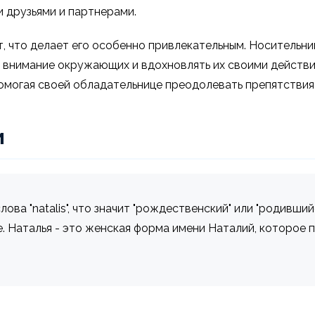
и друзьями и партнерами.
т, что делает его особенно привлекательным. Носительн
 внимание окружающих и вдохновлять их своими действия
помогая своей обладательнице преодолевать препятствия 
и
ова "natalis", что значит "рождественский" или "родивши
е. Наталья - это женская форма имени Наталий, которое