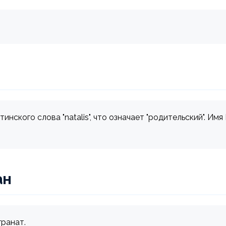
инского слова "natalis", что означает "родительский". И
ан
гранат.