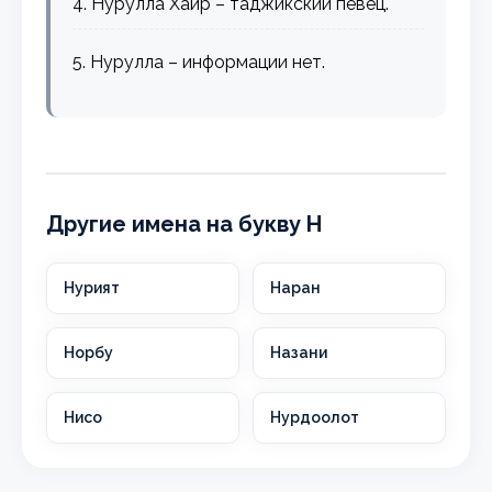
4. Нурулла Хаир – таджикский певец.
5. Нурулла – информации нет.
Другие имена на букву Н
Нурият
Наран
Норбу
Назани
Нисо
Нурдоолот