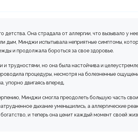
 детства. Она страдала от аллергии, что вызывало у не
 или дым, Минджи испытывала неприятные симптомы, кото
ежды и продолжала бороться за свое здоровье.
 и трудностями, но она была настойчива и целеустремле
проводила процедуры, несмотря на болезненные ощущени
, упорно двигаясь вперед.
терпению, Минджи смогла преодолеть большую часть свои
 затрудненное дыхание уменьшились, а аллергические ре
е богатство, и теперь она ценит каждый момент своей жи