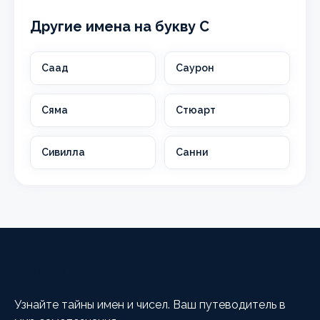
Другие имена на букву С
Саад
Саурон
Сяма
Стюарт
Сивилла
Санни
HappyCalc
Узнайте тайны имен и чисел. Ваш путеводитель в