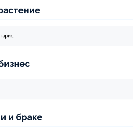
растение
парис.
 бизнес
и и браке