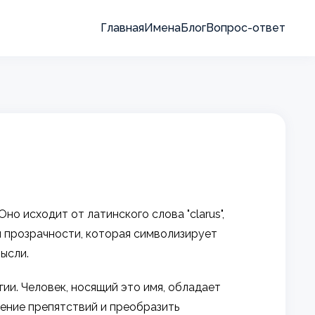
Главная
Имена
Блог
Вопрос-ответ
о исходит от латинского слова "clarus",
 и прозрачности, которая символизирует
ысли.
ии. Человек, носящий это имя, обладает
ение препятствий и преобразить