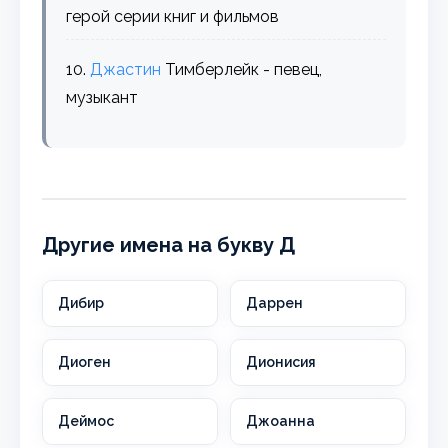
герой серии книг и фильмов
10.
Джастин
Тимберлейк - певец,
музыкант
Другие имена на букву Д
Дибир
Даррен
Диоген
Дионисия
Деймос
Джоанна