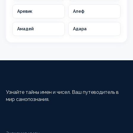
Аревик
Алеф
Амадей
Адара
HappyCalc
Узнайте тайны имен и чисел. Ваш путеводитель в
мир самопознания.
Разделы