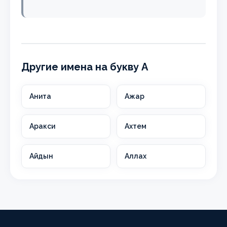
Другие имена на букву А
Анита
Ажар
Аракси
Ахтем
Айдын
Аллах