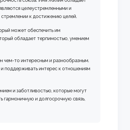
срочность союза. Имя Жилин обладает
 являются целеустремленными и
в стремлении к достижению целей.
торый может обеспечить им
оторый обладает терпимостью, умением
н чем-то интересным и разнообразным.
ь и поддерживать интерес к отношениям
ением и заботливостью, которые могут
ь гармоничную и долгосрочную связь,