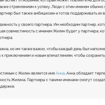
ый аспект отношений, который может повлиять на долго
также стремлением к успеху. Люди с этим именем обычно
партнер был также амбициозен и готов поддерживать их 
адежность у своего партнера. Им необходим партнер, ко
ая совместимость с именем Жилин будет у партнера, к
ртнера.
жна, но им также важно, чтобы каждый день был наполне
 к приключениям и новым впечатлениям, чтобы сохранит
естимым с Жилин является имя
Анна
. Анна обладает терп
ность Жилина. Партнеры с такими именами смогут создат
ддержке.