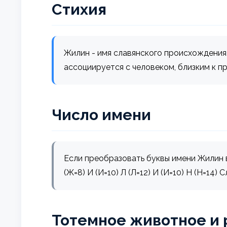
Стихия
Жилин - имя славянского происхождения,
ассоциируется с человеком, близким к 
Число имени
Если преобразовать буквы имени Жилин в 
(Ж=8) И (И=10) Л (Л=12) И (И=10) Н (Н=14) 
Тотемное животное и 