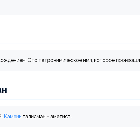
хождением. Это патронимическое имя, которое произошл
ан
й.
Камень
талисман - аметист.