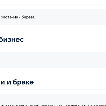
растение - берёза.
 бизнес
и и браке