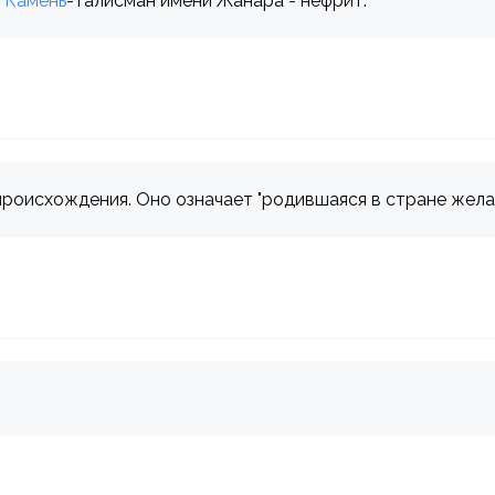
.
Камень
-талисман имени Жанара - нефрит.
роисхождения. Оно означает "родившаяся в стране желан