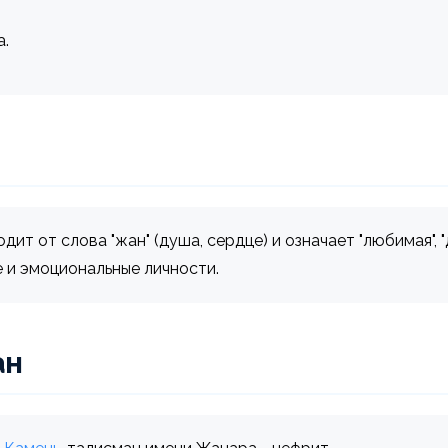
а.
дит от слова "жан" (душа, сердце) и означает "любимая", 
 и эмоциональные личности.
ан