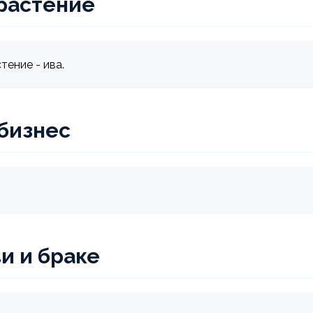
растение
тение - ива.
 бизнес
и и браке