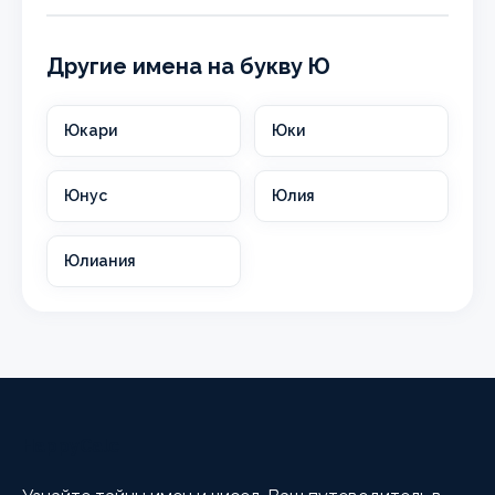
Другие имена на букву Ю
Юкари
Юки
Юнус
Юлия
Юлиания
HappyCalc