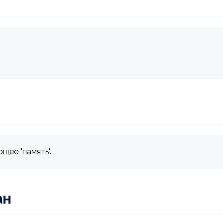
щее "память".
ан