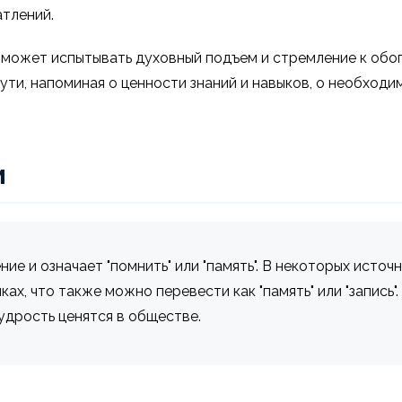
тлений.
 может испытывать духовный подъем и стремление к обо
ути, напоминая о ценности знаний и навыков, о необход
и
е и означает "помнить" или "память". В некоторых источ
ках, что также можно перевести как "память" или "запись"
мудрость ценятся в обществе.