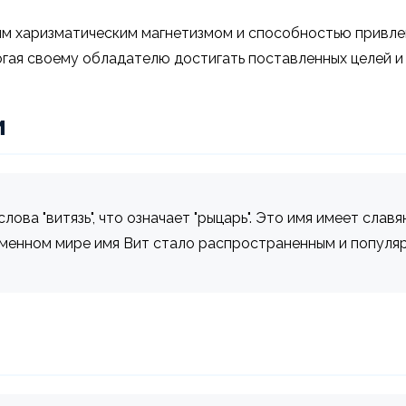
м харизматическим магнетизмом и способностью привлек
огая своему обладателю достигать поставленных целей и
и
ова "витязь", что означает "рыцарь". Это имя имеет слав
еменном мире имя Вит стало распространенным и популя