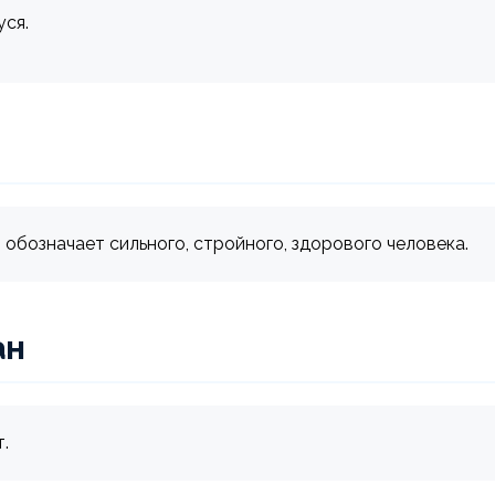
уся.
обозначает сильного, стройного, здорового человека.
ан
.