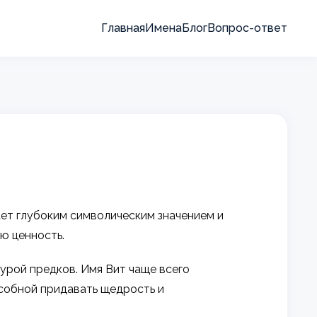
Главная
Имена
Блог
Вопрос-ответ
ает глубоким символическим значением и
ю ценность.
урой предков. Имя Вит чаще всего
особной придавать щедрость и