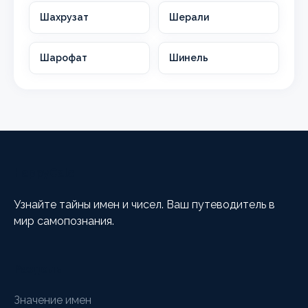
Шахрузат
Шерали
Шарофат
Шинель
HappyCalc
Узнайте тайны имен и чисел. Ваш путеводитель в
мир самопознания.
Разделы
Значение имен