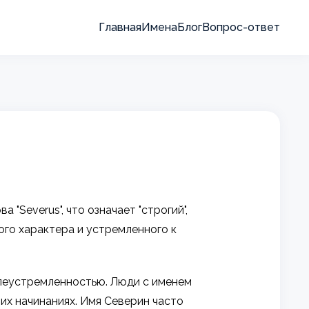
Главная
Имена
Блог
Вопрос-ответ
"Severus", что означает "строгий",
мого характера и устремленного к
елеустремленностью. Люди с именем
их начинаниях. Имя Северин часто