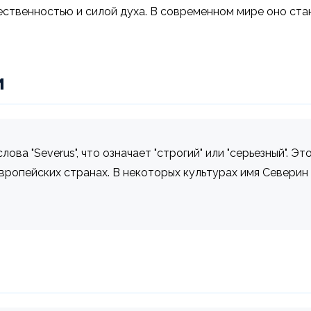
ественностью и силой духа. В современном мире оно ст
и
ова "Severus", что означает "строгий" или "серьезный". Э
вропейских странах. В некоторых культурах имя Северин