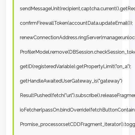
sendMessageUnit(recipient,captcha.current().getReq
confirmFirewallToken(accountData.updateEmail());
renewConnectionAddress.ringServer(manager.unlock
ProfilerModel.remove(DBSession.checkSession_token
getID(registeredVariable).getPropertyLimit("on_a");
getHandleAwaitedUserGateway_is("gateway")
ResultPushed(fetch("url").subscribe().releaseFragme
ioFetcher(passOn.bindOverride(fetchButtonContain
Promise_processor.setCDDFragment_iterator().toggl