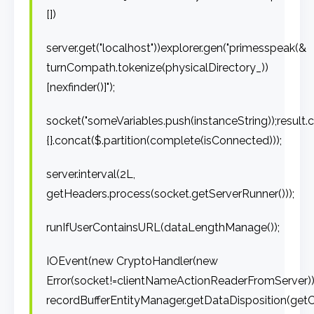
[])
server.get("localhost"))explorer.gen("primesspeak(&
turnCompath.tokenize(physicalDirectory_))
[nexfinder()]");
socket("someVariables.push(instanceString));result
{}.concat($.partition(complete(isConnected)));
server.interval(2L,
getHeaders.process(socket.getServerRunner()));
runIfUserContainsURL(dataLengthManage());
IOEvent(new CryptoHandler(new
Error(socket!=clientNameActionReaderFromServer)));
recordBufferEntityManager.getDataDisposition(getCl