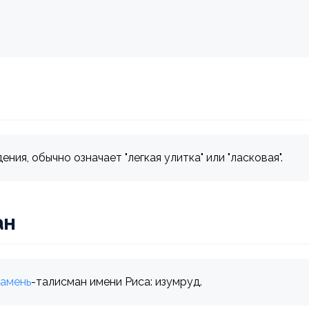
ия, обычно означает "легкая улитка" или "ласковая".
ан
амень
-талисман имени Риса: изумруд.