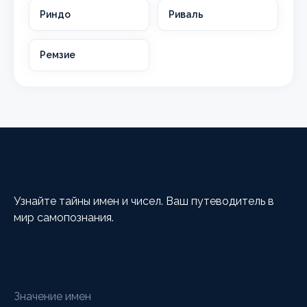
Риндо
Риваль
Ремзие
HappyCalc
Узнайте тайны имен и чисел. Ваш путеводитель в
мир самопознания.
Разделы
Значение имен