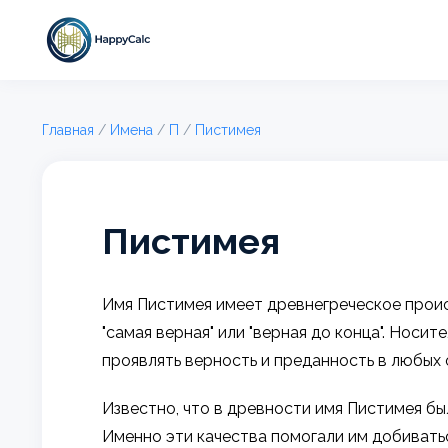
Главная
/
Имена
/
П
/
Пистимея
Пистимея
Имя Пистимея имеет древнегреческое происх
"самая верная" или "верная до конца". Нос
проявлять верность и преданность в любых 
Известно, что в древности имя Пистимея б
Именно эти качества помогали им добиватьс