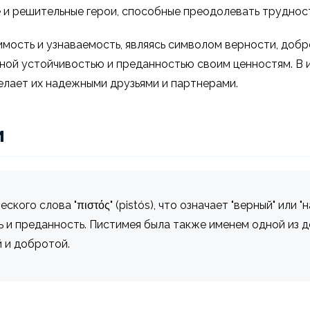
и решительные герои, способные преодолевать трудност
имость и узнаваемость, являясь символом верности, доб
ной устойчивостью и преданностью своим ценностям. В 
елает их надежными друзьями и партнерами.
и
ого слова "πιστός" (pistós), что означает "верный" или 
ь и преданность. Пистимея была также именем одной из 
 и добротой.