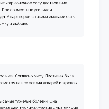
чить гармоничное сосуществование.
й. При совместных усилиях и
ды. У партнеров с такими именами есть
ржку и любовь.
оровьем. Согласно мифу, Пистимея была
есмотря на все усилия лекарей и жрецов,
ь самые тяжелые болезни. Она
 перед нею трудное условие - она должна