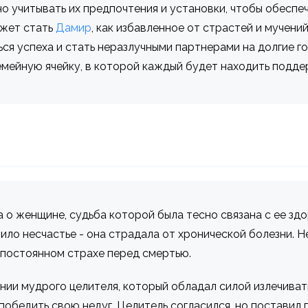
о учитывать их предпочтения и установки, чтобы обеспе
ожет стать
Дамир
, как избавленное от страстей и мучени
я успеха и стать неразлучными партнерами на долгие го
емейную ячейку, в которой каждый будет находить подде
а о женщине, судьба которой была тесно связана с ее зд
ило несчастье - она страдала от хронической болезни. Н
в постоянном страхе перед смертью.
ии мудрого целителя, который обладал силой излечиват
 победить свою недуг. Целитель согласился, но поставил