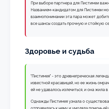
При выборе партнера для Пистимеи важн
Названием-кандидатом для Пистимеи м
взаимопонимании эта пара может добитьс
все шансы создать прочную и стойкую с
Здоровье и судьба
"Пистимея" - это древнегреческая легенд
известной красавицей, но ее жизнь омрач
ей не удавалось излечиться, и она жила 
Однажды Пистимея узнала о существован
отправилась к нему и умоляла помочь ей