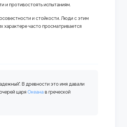
и и противостоять испытаниям.
росовестности и стойкости. Люди с этим
их характере часто просматривается
"надежный". В древности это имя давали
дочерей царя
Океана
в греческой