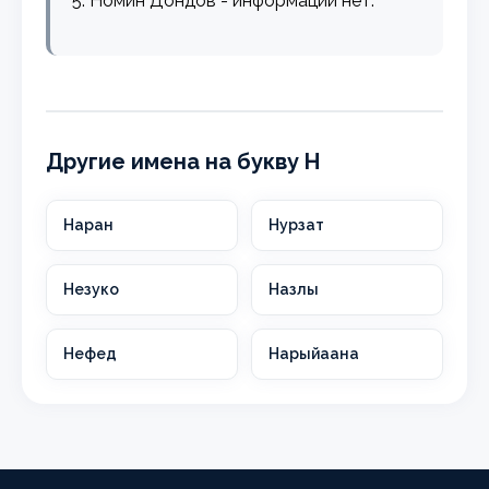
5. Номин Дондов - информации нет.
Другие имена на букву Н
Наран
Нурзат
Незуко
Назлы
Нефед
Нарыйаана