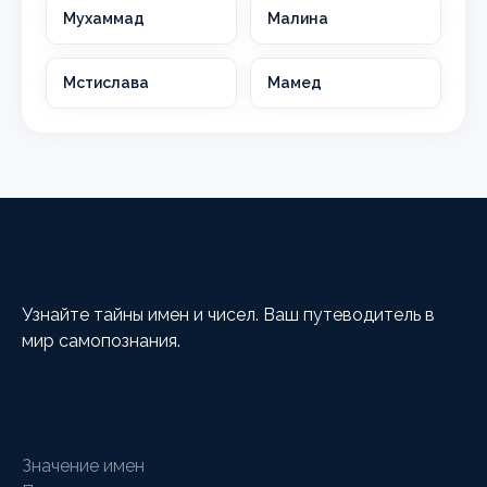
Мухаммад
Малина
Мстислава
Мамед
HappyCalc
Узнайте тайны имен и чисел. Ваш путеводитель в
мир самопознания.
Разделы
Значение имен