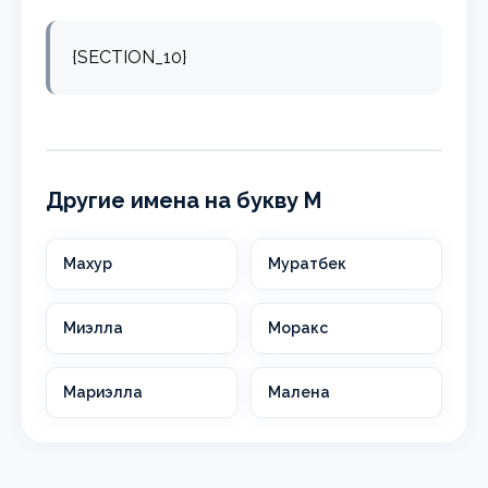
{SECTION_10}
Другие имена на букву М
Махур
Муратбек
Миэлла
Моракс
Мариэлла
Малена