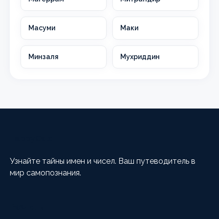
Масуми
Маки
Минзаля
Мухриддин
HappyCalc
Узнайте тайны имен и чисел. Ваш путеводитель в
мир самопознания.
Разделы