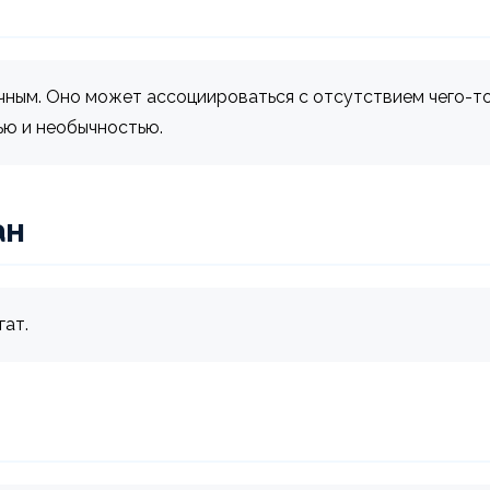
чным. Оно может ассоциироваться с отсутствием чего-т
ью и необычностью.
ан
гат.