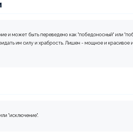
и
е и может быть переведено как "победоносный" или "по
ридать им силу и храбрость. Лишен - мощное и красивое
ли "исключение".