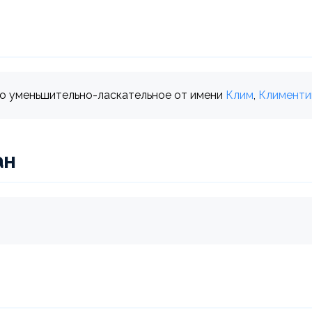
но уменьшительно-ласкательное от имени
Клим
,
Клименти
ан