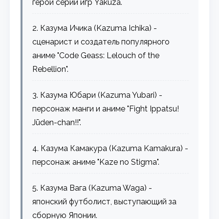
герой серии игр Yakuza.
2. Казума Ичика (Kazuma Ichika) -
сценарист и создатель популярного
аниме "Code Geass: Lelouch of the
Rebellion".
3. Казума Юбари (Kazuma Yubari) -
персонаж манги и аниме "Fight Ippatsu!
Jūden-chan!!".
4. Казума Камакура (Kazuma Kamakura) -
персонаж аниме "Kaze no Stigma".
5. Казума Вага (Kazuma Waga) -
японский футболист, выступающий за
сборную Японии.