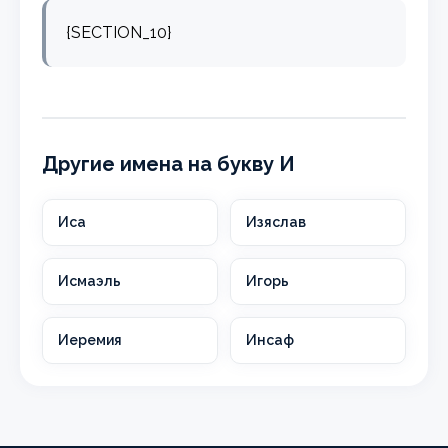
{SECTION_10}
Другие имена на букву И
Иса
Изяслав
Исмаэль
Игорь
Иеремия
Инсаф