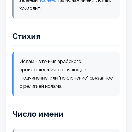
зеленый.
Камень
талисман имени Ислам:
хризолит.
Стихия
Ислам - это имя арабского
происхождения, означающее
"подчинение" или "поклонение", связанное
с религией ислама.
Число имени