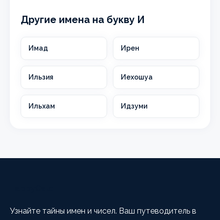
Другие имена на букву И
Имад
Ирен
Ильзия
Иехошуа
Ильхам
Идзуми
HappyCalc
Узнайте тайны имен и чисел. Ваш путеводитель в