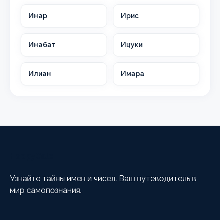
Инар
Ирис
Инабат
Ицуки
Илиан
Имара
HappyCalc
Узнайте тайны имен и чисел. Ваш путеводитель в
мир самопознания.