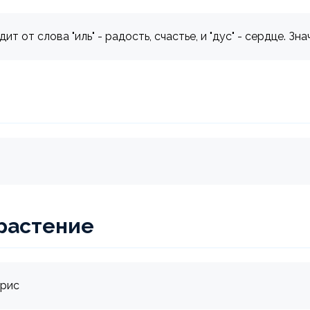
т от слова "иль" - радость, счастье, и "дус" - сердце. Зн
растение
арис