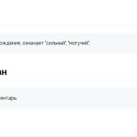
дения, означает "сильный", "могучий".
ан
 янтарь.