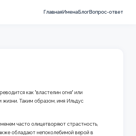
Главная
Имена
Блог
Вопрос-ответ
еводится как "властелин огня" или
и жизни. Таким образом, имя Ильдус
 именем часто олицетворяют страстность,
также обладают непоколебимой верой в