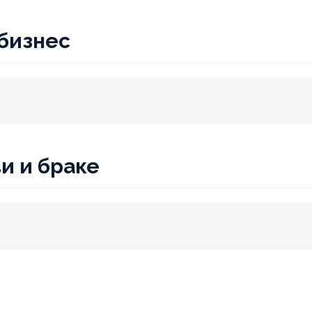
 бизнес
и и браке