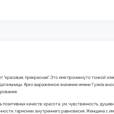
ет "красивая, прекрасная". Это имя проникнуто тонкой эл
адательницы. Ярко выраженное значение имени Гузель вн
арование.
 позитивных качеств: красота, ум, чувственность, душев
ности, гармонии, внутреннего равновесия. Женщина с им