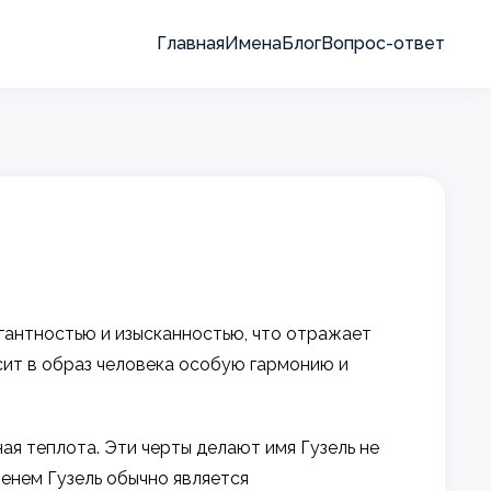
Главная
Имена
Блог
Вопрос-ответ
егантностью и изысканностью, что отражает
осит в образ человека особую гармонию и
ная теплота. Эти черты делают имя Гузель не
енем Гузель обычно является