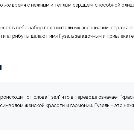
то же время с нежным и теплым сердцем, способной олиц
 несет в себе набор положительных ассоциаций, отражаю
 Эти атрибуты делают имя Гузель загадочным и привлек
и
оисходит от слова "гөзәл", что в переводе означает "крас
символом женской красоты и гармонии. Гузель – это неж