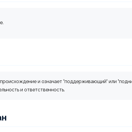
е.
е происхождение и означает "поддерживающий" или "подн
льность и ответственность.
ан