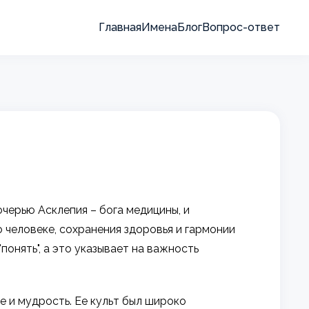
Главная
Имена
Блог
Вопрос-ответ
очерью Асклепия – бога медицины, и
 о человеке, сохранения здоровья и гармонии
"понять", а это указывает на важность
 и мудрость. Ее культ был широко