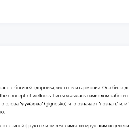
ано с богиней здоровья, чистоты и гармонии. Она была д
 the concept of wellness. Гигея являлась символом заботы
 слова "γιγνώσκω" (gignosko), что означает "познать" или 
ю.
 с корзиной фруктов и змеем, символизирующим исцеление