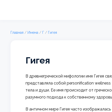
Главная
/
Имена
/
Г
/
Гигея
Гигея
В древнегреческой мифологии имя Гигея связ
представляла собой personification wellness
тела и души. Ее имя происходит от греческого
разумного подхода к собственному здоровь
В античном мире Гигея часто изображалась