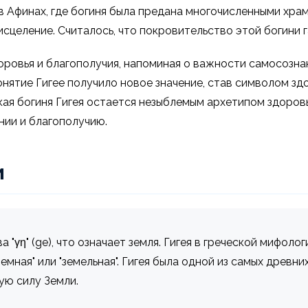
 в Афинах, где богиня была предана многочисленными хр
исцеление. Считалось, что покровительство этой богини 
оровья и благополучия, напоминая о важности самосознан
нятие Гигее получило новое значение, став символом зд
кая богиня Гигея остается незыблемым архетипом здоров
нии и благополучию.
и
 "γη" (ge), что означает земля. Гигея в греческой мифол
емная" или "земельная". Гигея была одной из самых древни
ую силу Земли.