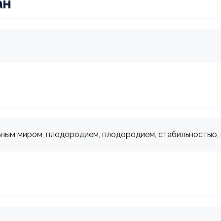
ан
альным миром, плодородием, плодородием, стабильностью