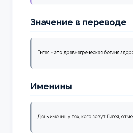
Значение в переводе
Гигея - это древнегреческая богиня здоро
Именины
День именин у тех, кого зовут Гигея, отм