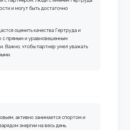
ия с партнером. Люди с именем Гертруда
ости и могут быть достаточно
астся оценить качества Гертруда и
ек с прямым и уравновешенным
и. Важно, чтобы партнер умел уважать
ными.
ровьем, активно занимается спортом и
арядом энергии на весь день.