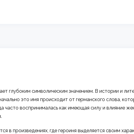
ает глубоким символическим значением. В истории и лит
ачально это имя происходит от германского слова, кото
да часто воспринималась как имеющая силу и влияние ж
.
ся в произведениях, где героиня выделяется своим хара