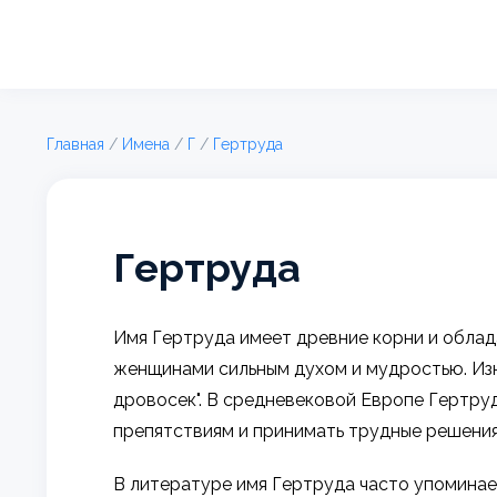
Главная
/
Имена
/
Г
/
Гертруда
Гертруда
Имя Гертруда имеет древние корни и облад
женщинами сильным духом и мудростью. Изн
дровосек". В средневековой Европе Гертру
препятствиям и принимать трудные решения
В литературе имя Гертруда часто упоминает