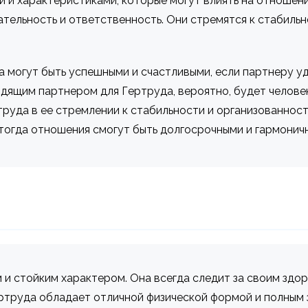
й и характеристиками, которые могут влиять на отношен
тельность и ответственность. Они стремятся к стабильн
 могут быть успешными и счастливыми, если партнеру уд
одящим партнером для Гертруда, вероятно, будет челов
руда в ее стремлении к стабильности и организованност
 тогда отношения смогут быть долгосрочными и гармонич
 и стойким характером. Она всегда следит за своим здо
ртруда обладает отличной физической формой и полным з