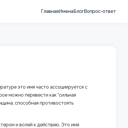
Главная
Имена
Блог
Вопрос-ответ
ературе это имя часто ассоциируется с
рое можно перевести как "сильная
енщина, способная противостоять
ктером и волей к действию. Это имя