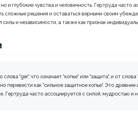
 но и глубокие чувства и человечность. Гертруда часто 
ать сложные решения и оставаться верными своим убежд
силы и независимости, а также как признак индивидуаль
и
ова "ger", что означает "копье" или "защита", и от слова "
жно перевести как "сильное защитное копье". Это древне
е. Гертруда часто ассоциируется с силой, мудростью и 