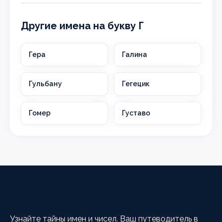
Другие имена на букву Г
Гера
Галина
Гульбану
Гегецик
Гомер
Густаво
HappyCalc
Узнайте тайны имен и чисел. Ваш путеводитель в