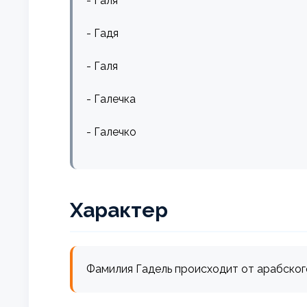
- Галя
- Гадя
- Галя
- Галечка
- Галечко
Характер
Фамилия Гадель происходит от арабского с