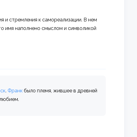
я и стремления к самореализации. В нем
Это имя наполнено смыслом и символикой
ск
.
Франк
было племя, жившее в древней
елюбием.