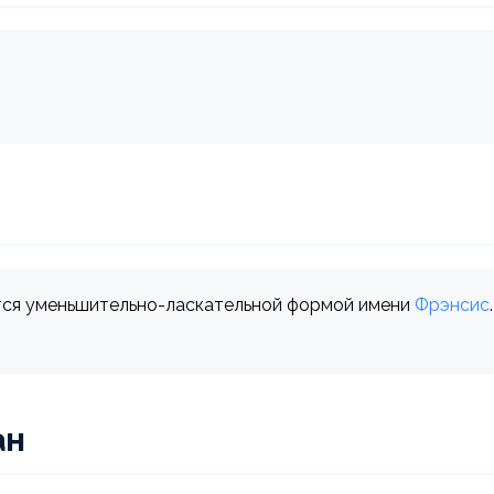
ется уменьшительно-ласкательной формой имени
Фрэнсис
ан