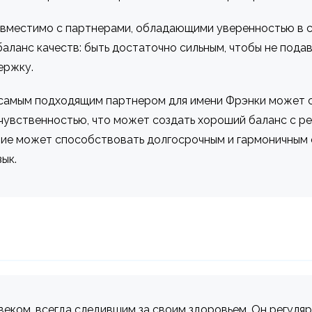
вместимо с партнерами, обладающими уверенностью в с
аланс качеств: быть достаточно сильным, чтобы не подав
ержку.
 самым подходящим партнером для имени Фрэнки может 
чувственностью, что может создать хороший баланс с р
ние может способствовать долгосрочным и гармоничным 
ык.
еком, всегда следившим за своим здоровьем. Он регуля