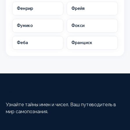
Фенрир
Фрейя
Фумико
Фокси
Феба
Франциск
HappyCalc
Узнайте тайны имен и чисел. Ваш путеводитель в
мир самопознания.