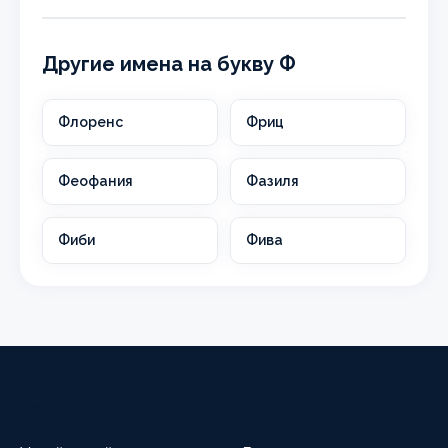
Другие имена на букву Ф
Флоренс
Фриц
Феофания
Фазиля
Фиби
Фива
HappyCalc