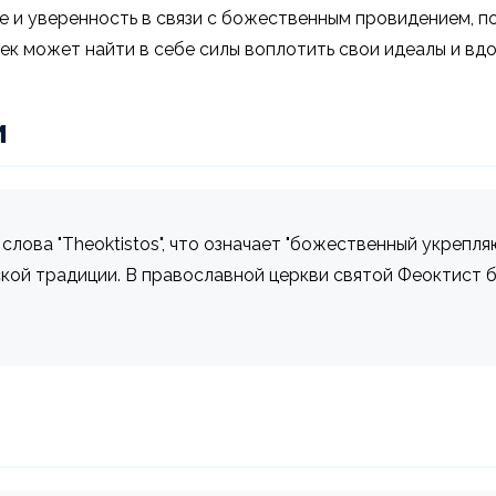
 и уверенность в связи с божественным провидением, по
век может найти в себе силы воплотить свои идеалы и в
и
лова "Theoktistos", что означает "божественный укрепля
кой традиции. В православной церкви святой Феоктист б