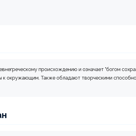
ревнегреческому происхождению и означает "богом сохра
ы к окружающим. Также обладают творческими способно
ан