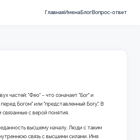
Главная
Имена
Блог
Вопрос-ответ
 частей: "Фео" – что означает "Бог" и
перед Богом" или "представленный Богу". В
связанные с верой понятия.
реданность высшему началу. Люди с таким
внутреннюю связь с высшими силами. Имя