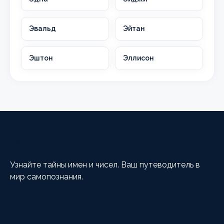
Эвальд
Эйтан
Эштон
Эллисон
HappyCalc
Узнайте тайны имен и чисел. Ваш путеводитель в
мир самопознания.
Разделы