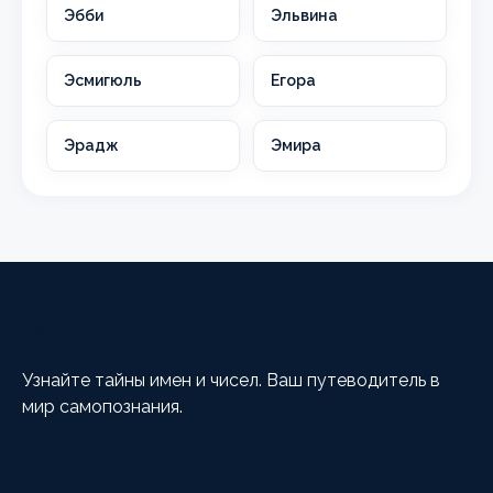
Эбби
Эльвина
Эсмигюль
Егора
Эрадж
Эмира
HappyCalc
Узнайте тайны имен и чисел. Ваш путеводитель в
мир самопознания.
Разделы