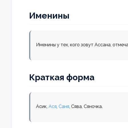
Именины
Именины у тех, кого зовут Ассана, отмеч
Краткая форма
Асик,
Ася
,
Саня
, Сява, Сяночка.