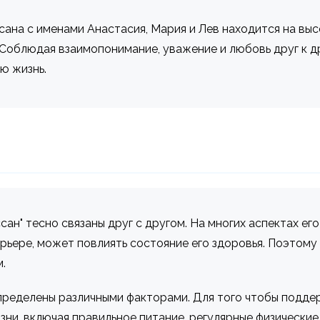
ана с именами Анастасия, Мария и Лев находится на вы
облюдая взаимопонимание, уважение и любовь друг к дру
ю жизнь.
сан" тесно связаны друг с другом. На многих аспектах его
арьере, может повлиять состояние его здоровья. Поэтом
.
определены различными факторами. Для того чтобы подде
зни, включая правильное питание, регулярные физически