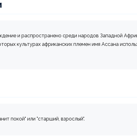
и
дение и распространено среди народов Западной Африки
которых культурах африканских племен имя Ассана исполь
нит покой" или "старший, взрослый".