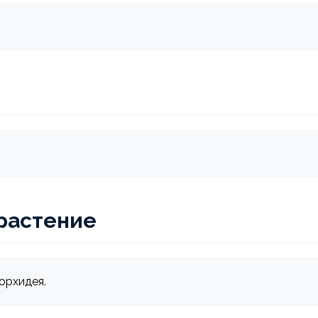
растение
орхидея.