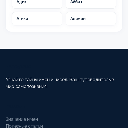
Адик
Айбат
Атика
Алиман
HappyCalc
Узнайте тайны имен и чисел. Ваш путеводитель в
мир самопознания.
Разделы
Значение имен
Полезные статьи