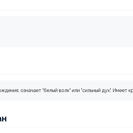
дения, означает "белый волк" или "сильный дух". Имеет к
ан